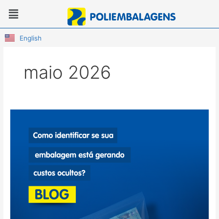
Ir
Menu
para
o
conteúdo
English
maio 2026
Como
identificar
se
sua
embalagem
está
gerando
custos
ocultos?