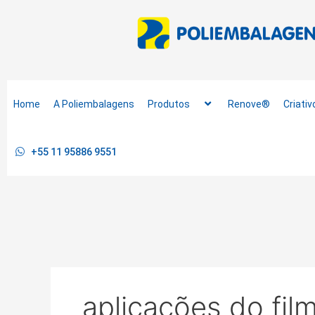
Ir
para
o
conteúdo
Home
A Poliembalagens
Produtos
Renove®
Criativ
+55 11 95886 9551
aplicações do film