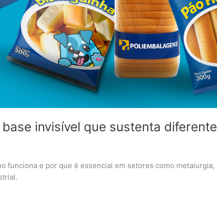
 base invisível que sustenta diferen
o funciona e por que é essencial em setores como metalurgia, con
trial.