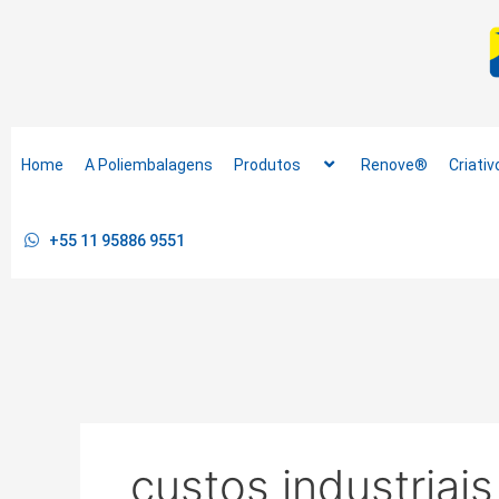
Ir
para
o
conteúdo
Home
A Poliembalagens
Produtos
Renove®
Criativ
+55 11 95886 9551
custos industriais