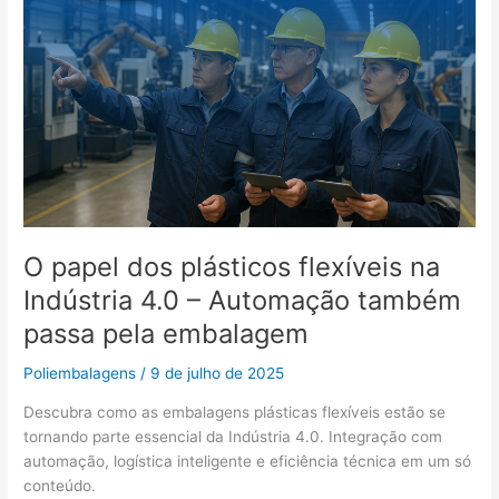
Automação
também
passa
pela
embalagem
O papel dos plásticos flexíveis na
Indústria 4.0 – Automação também
passa pela embalagem
Poliembalagens
/
9 de julho de 2025
Descubra como as embalagens plásticas flexíveis estão se
tornando parte essencial da Indústria 4.0. Integração com
automação, logística inteligente e eficiência técnica em um só
conteúdo.