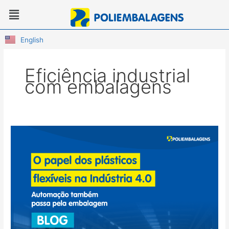
Ir
Menu
para
o
conteúdo
English
Eficiência industrial
com embalagens
O
papel
dos
plásticos
flexíveis
na
Indústria
4.0
–