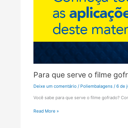
Para que serve o filme gof
Deixe um comentário
/
Poliembalagens
/
6 de 
Você sabe para que serve o filme gofrado? Con
Read More »