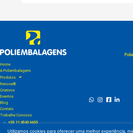
Poli
Home
A Poliembalagens
Produtos
Renove®
Criativos
Eventos
Blog
Contato
Trabalhe Conosco
+55 11 4543 6655
+55 11 95886 9551
Utilizamos cookies para oferecer uma melhor experiência, m