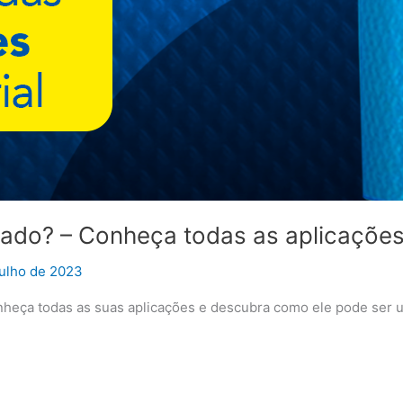
rado? – Conheça todas as aplicações
julho de 2023
heça todas as suas aplicações e descubra como ele pode ser ut