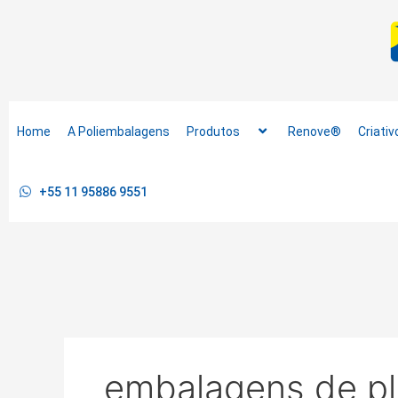
Ir
para
o
conteúdo
Home
A Poliembalagens
Produtos
Renove®
Criativ
+55 11 95886 9551
embalagens de pl