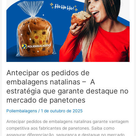
que
garante
destaque
no
mercado
de
panetones
Antecipar os pedidos de
embalagens natalinas – A
estratégia que garante destaque no
mercado de panetones
Poliembalagens
/
1 de outubro de 2025
Antecipar pedidos de embalagens natalinas garante vantagem
competitiva aos fabricantes de panetones. Saiba como
assegurar diferenciação, segurança e destaque no mercado