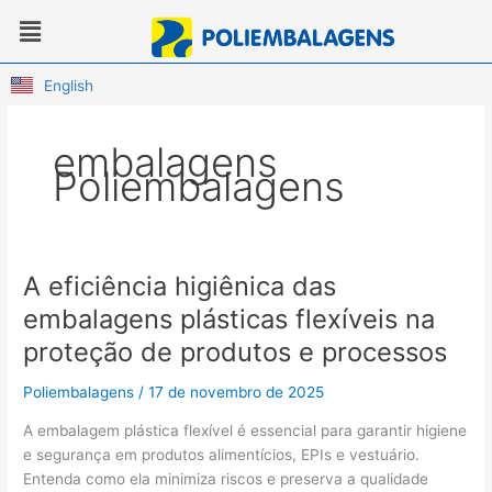
Ir
Menu
para
o
conteúdo
English
embalagens
Poliembalagens
A eficiência higiênica das
A
eficiência
embalagens plásticas flexíveis na
higiênica
proteção de produtos e processos
das
embalagens
Poliembalagens
/
17 de novembro de 2025
plásticas
flexíveis
A embalagem plástica flexível é essencial para garantir higiene
na
e segurança em produtos alimentícios, EPIs e vestuário.
proteção
Entenda como ela minimiza riscos e preserva a qualidade