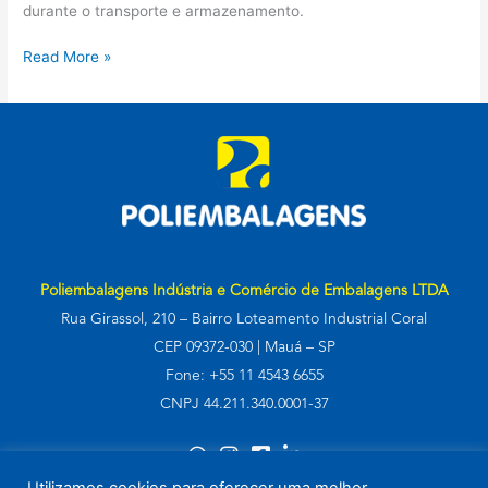
de
durante o transporte e armazenamento.
produtos
e
Read More »
processos
Poliembalagens Indústria e Comércio de Embalagens LTDA
Rua Girassol, 210 – Bairro Loteamento Industrial Coral
CEP 09372-030 | Mauá – SP
Fone: +55 11 4543 6655
CNPJ 44.211.340.0001-37