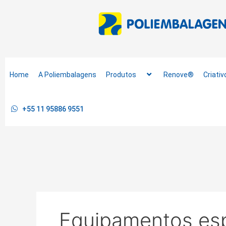
Ir
para
o
conteúdo
Home
A Poliembalagens
Produtos
Renove®
Criativ
+55 11 95886 9551
Equipamentos esp