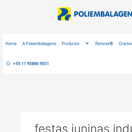
Ir
para
o
conteúdo
Home
A Poliembalagens
Produtos
Renove®
Criativ
+55 11 95886 9551
festas juninas ind