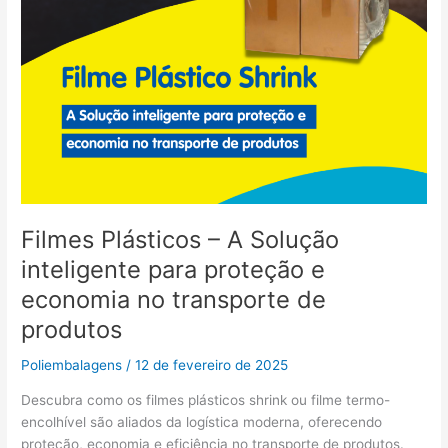
economia
no
transporte
de
produtos
Filmes Plásticos – A Solução
inteligente para proteção e
economia no transporte de
produtos
Poliembalagens
/
12 de fevereiro de 2025
Descubra como os filmes plásticos shrink ou filme termo-
encolhível são aliados da logística moderna, oferecendo
proteção, economia e eficiência no transporte de produtos.