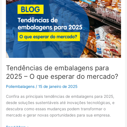
do
mercado?
Tendências de embalagens para
2025 – O que esperar do mercado?
Poliembalagens
/
15 de janeiro de 2025
Confira as principais tendências de embalagens para 2025,
desde soluções sustentáveis até inovações tecnológicas, e
descubra como essas mudanças podem transformar o
mercado e gerar novas oportunidades para sua empresa.