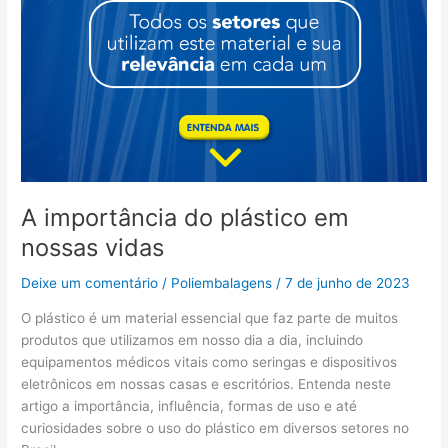
A importância do plástico em
nossas vidas
Deixe um comentário
/
Poliembalagens
/
7 de junho de 2023
O plástico é um material essencial que faz parte de muitos
produtos que utilizamos em nosso dia a dia, incluindo
equipamentos médicos vitais como seringas e dispositivos
eletrônicos em nossas casas e escritórios. Entenda neste
artigo a importância, influência, formas de uso e até
curiosidades sobre o uso do plástico em diversos setores no