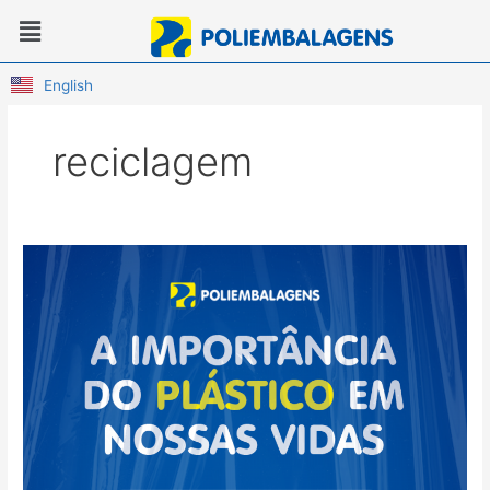
Ir
Menu
para
o
conteúdo
English
reciclagem
A
importância
do
plástico
em
nossas
vidas