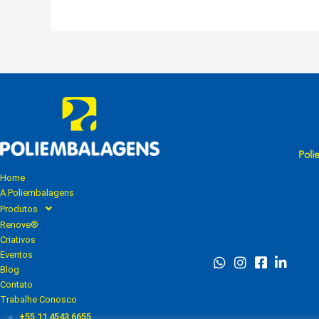
Poli
Home
A Poliembalagens
Produtos
Renove®
Criativos
Eventos
Blog
Contato
Trabalhe Conosco
+55 11 4543 6655