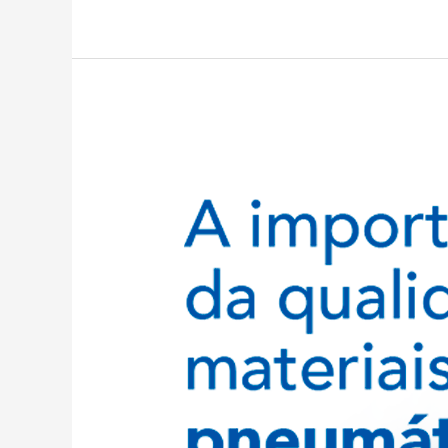
A
importância
da
qualidade
dos
materiais
no
setor
pneumático