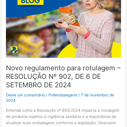
6
DE
SETEMBRO
DE
2024
Novo regulamento para rotulagem –
RESOLUÇÃO Nº 902, DE 6 DE
SETEMBRO DE 2024
Deixe um comentário
/
Poliembalagens
/
7 de novembro de
2024
Entenda como a Resolução nº 902/2024 impacta a rotulagem
de produtos sujeitos à vigilância sanitária e a importância de
atualizar suas embalagens conforme a legislação. Descubra