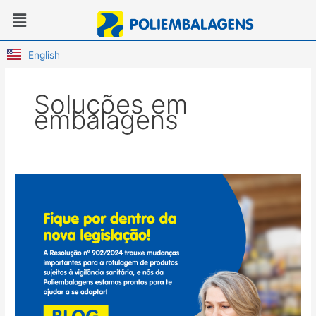
Ir
Menu
para
o
conteúdo
English
Soluções em
embalagens
Novo
regulamento
para
rotulagem
–
RESOLUÇÃO
Nº
902,
DE