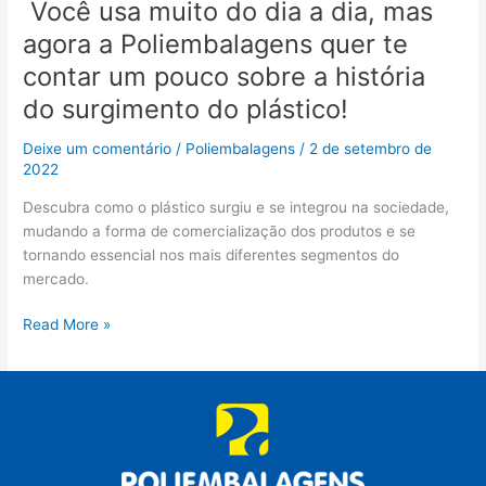
Você usa muito do dia a dia, mas
surgimento
agora a Poliembalagens quer te
do
plástico!
contar um pouco sobre a história
do surgimento do plástico!
Deixe um comentário
/
Poliembalagens
/
2 de setembro de
2022
Descubra como o plástico surgiu e se integrou na sociedade,
mudando a forma de comercialização dos produtos e se
tornando essencial nos mais diferentes segmentos do
mercado.
Read More »