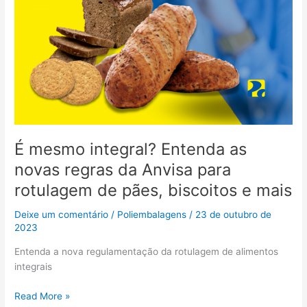
rotulagem
de
pães,
biscoitos
e
mais
É mesmo integral? Entenda as
novas regras da Anvisa para
rotulagem de pães, biscoitos e mais
Deixe um comentário
/
Poliembalagens
/
23 de outubro de
2023
Entenda a nova regulamentação da rotulagem de alimentos
integrais
Read More »