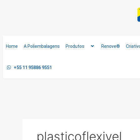
Ir
para
o
conteúdo
Home
A Poliembalagens
Produtos
Renove®
Criativ
+55 11 95886 9551
plasticoflexivel