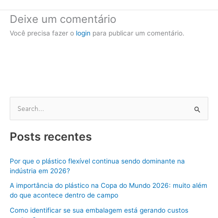
Deixe um comentário
Você precisa fazer o
login
para publicar um comentário.
P
e
Posts recentes
s
q
Por que o plástico flexível continua sendo dominante na
u
indústria em 2026?
i
A importância do plástico na Copa do Mundo 2026: muito além
s
do que acontece dentro de campo
a
Como identificar se sua embalagem está gerando custos
r