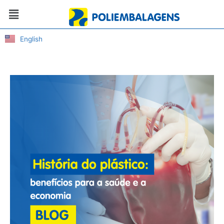
Ir
Menu
para
o
conteúdo
English