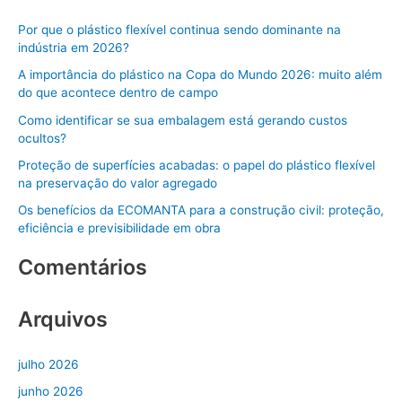
q
Por que o plástico flexível continua sendo dominante na
u
indústria em 2026?
i
A importância do plástico na Copa do Mundo 2026: muito além
s
do que acontece dentro de campo
a
Como identificar se sua embalagem está gerando custos
r
ocultos?
p
Proteção de superfícies acabadas: o papel do plástico flexível
o
na preservação do valor agregado
r
Os benefícios da ECOMANTA para a construção civil: proteção,
:
eficiência e previsibilidade em obra
Comentários
Arquivos
julho 2026
junho 2026