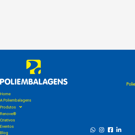
Poli
Home
A Poliembalagens
Produtos
Renove®
Criativos
Eventos
Blog