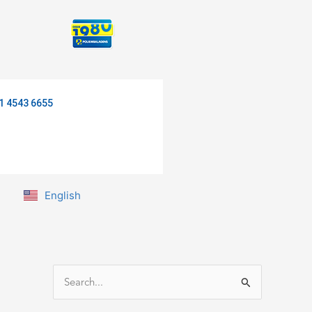
1 4543 6655
English
P
e