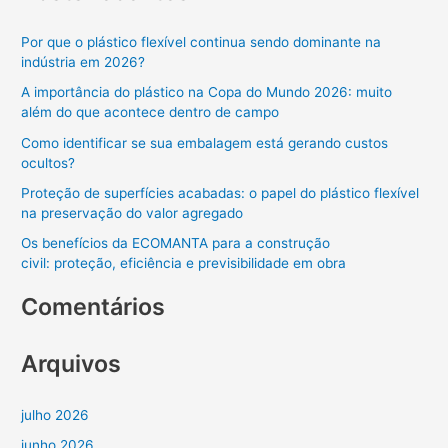
q
Por que o plástico flexível continua sendo dominante na
u
indústria em 2026?
i
A importância do plástico na Copa do Mundo 2026: muito
s
além do que acontece dentro de campo
a
Como identificar se sua embalagem está gerando custos
r
ocultos?
p
Proteção de superfícies acabadas: o papel do plástico flexível
o
na preservação do valor agregado
r
Os benefícios da ECOMANTA para a construção
:
civil: proteção, eficiência e previsibilidade em obra
Comentários
Arquivos
julho 2026
junho 2026