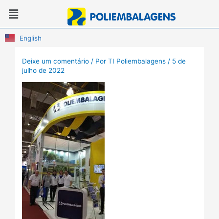
Ir
Menu
para
o
conteúdo
English
Deixe um comentário
/ Por
TI Poliembalagens
/
5 de
julho de 2022