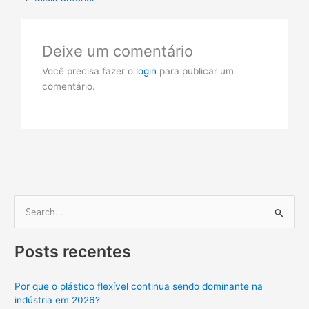
Deixe um comentário
Você precisa fazer o
login
para publicar um
comentário.
P
e
Posts recentes
s
q
Por que o plástico flexível continua sendo dominante na
u
indústria em 2026?
i