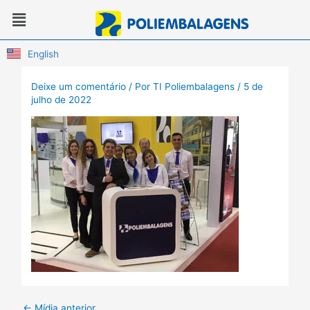
Ir
Menu
para
o
conteúdo
English
Deixe um comentário
/ Por
TI Poliembalagens
/
5 de
julho de 2022
←
Mídia anterior