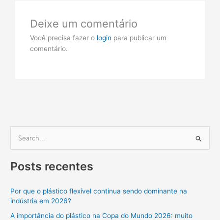
Deixe um comentário
Você precisa fazer o
login
para publicar um
comentário.
P
e
Posts recentes
s
q
Por que o plástico flexível continua sendo dominante na
u
indústria em 2026?
i
A importância do plástico na Copa do Mundo 2026: muito
s