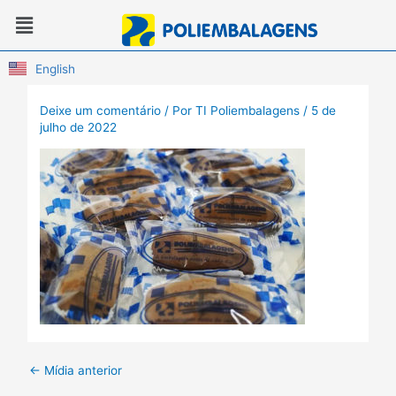
Ir
Menu
para
o
conteúdo
English
Deixe um comentário
/ Por
TI Poliembalagens
/
5 de
julho de 2022
←
Mídia anterior